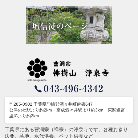
〒285-0902 千葉県印旛郡酒々井町伊篠647
公津の社駅より約2km・京成酒々井駅より約3km・東関道富
里ICより約2km
千葉県にある曹洞宗（禅宗）の浄泉寺です。各種お参り、
法要、墓地、永代供養、ペット供養など